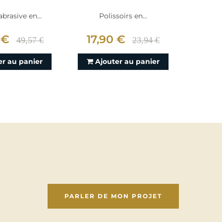
brasive en...
Polissoirs en...
Po
 €
17,90 €
17,
49,57 €
23,94 €
er au panier
Ajouter au panier
Aj
PARLER DE MON PROJET