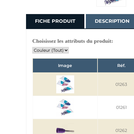
FICHE PRODUIT
DESCRIPTION
Choisissez les attributs du produit:
Image
Réf.
01263
01261
01262