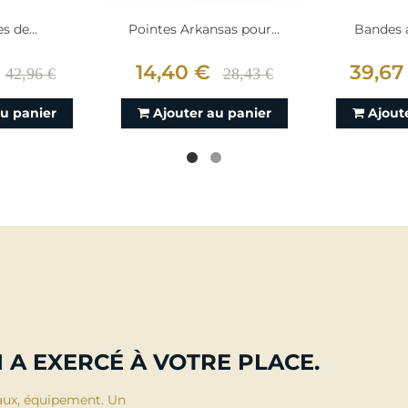
s de...
Pointes Arkansas pour...
Bandes a
14,40 €
39,67
42,96 €
28,43 €
au panier
Ajouter au panier
Ajout
 A EXERCÉ À VOTRE PLACE.
aux, équipement. Un