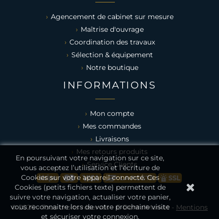
Agencement de cabinet sur mesure
Maîtrise d'ouvrage
Coordination des travaux
Sélection & équipement
Notre boutique
INFORMATIONS
Mon compte
Mes commandes
Livraisons
Mes retours produits
En poursuivant votre navigation sur ce site,
Service Clients
vous acceptez l’utilisation et l'écriture de
Cookies sur votre appareil connecté. Ces
Cookies (petits fichiers texte) permettent de
suivre votre navigation, actualiser votre panier,
vous reconnaitre lors de votre prochaine visite
© 2026 - Tous droits réservés - E-DentalMarket -
Mentions
et sécuriser votre connexion.