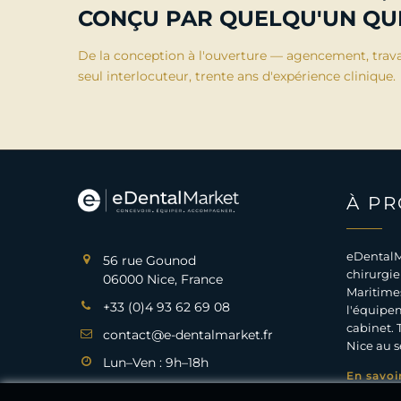
CONÇU PAR QUELQU'UN QUI
De la conception à l'ouverture — agencement, trav
seul interlocuteur, trente ans d'expérience clinique.
À P
eDentalM
56 rue Gounod
chirurgie
06000 Nice, France
Maritimes
+33 (0)4 93 62 69 08
l'équipem
cabinet. 
contact@e-dentalmarket.fr
Nice au s
Lun–Ven : 9h–18h
En savoi