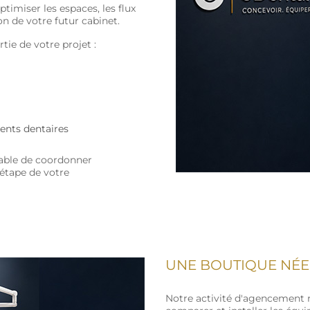
ptimiser les espaces, les flux
on de votre futur cabinet.
tie de votre projet :
ments dentaires
pable de coordonner
 étape de votre
UNE BOUTIQUE NÉE
Notre activité d'agencement 